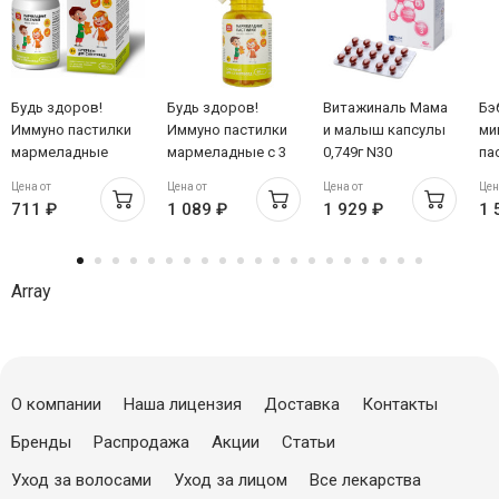
Будь здоров!
Будь здоров!
Витажиналь Мама
Бэ
Иммуно пастилки
Иммуно пастилки
и малыш капсулы
ми
мармеладные
мармеладные с 3
0,749г N30
па
жевательные со
лет №60
же
Цена от
Цена от
Цена от
Цен
вкусами банана и
711 ₽
1 089 ₽
1 929 ₽
1 
облепихи от 3 лет
2,5г №30
Array
О компании
Наша лицензия
Доставка
Контакты
Бренды
Распродажа
Акции
Статьи
Уход за волосами
Уход за лицом
Все лекарства