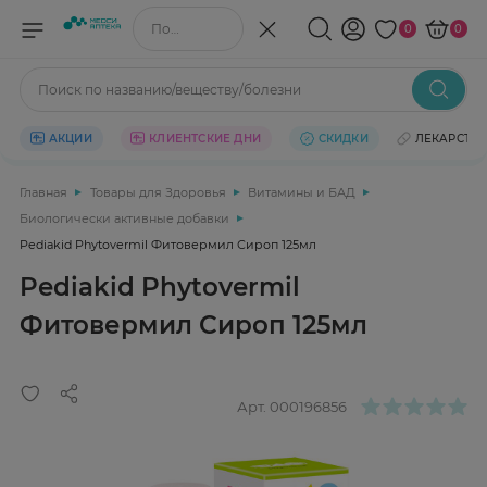
Поиск по названию/веществу
0
0
Поиск по названию/веществу/болезни
АКЦИИ
КЛИЕНТСКИЕ ДНИ
СКИДКИ
ЛЕКАРСТВ
Главная
Товары для Здоровья
Витамины и БАД
Биологически активные добавки
Pediakid Phytovermil Фитовермил Сироп 125мл
Pediakid Phytovermil
Фитовермил Сироп 125мл
Арт.
000196856