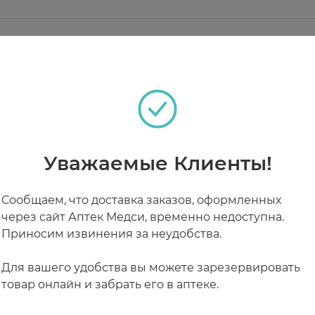
ультироваться с врачом. Беременным и кормящим 
елков 0,1г, жиров –0,6 г. углеводы- 0,06 г. 25 КДж/6К
сулы в день во время еды. Продолжительность приема
ультироваться с врачом.
омендации и под наблюдением врача.
2 агент влагоудерживающий), модифицированный кра
теках
альный ароматизатор, сахар
 1 раз в день во время еды.
Уважаемые Клиенты!
РАБОТАЮТ СЕЙЧАС
КРУГЛОСУТОЧНЫЕ
Сообщаем, что доставка заказов, оформленных
через сайт Аптек Медси, временно недоступна.
Приносим извинения за неудобства.
Для вашего удобства вы можете зарезервировать
товар онлайн и забрать его в аптеке.