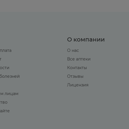
О компании
оплата
О нас
т
Все аптеки
вости
Контакты
болезней
Отзывы
Лицензия
м лицам
ство
сайте