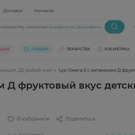
Доставка
Контакты
ию/веществу
, например:
Аквадетрим
,
Диклофенак
 ДНИ
СКИДКИ
ЛЕКАРСТВА
КОСМЕТИКА
альций, Д3, рыбий жир
Lysi Омега-3 с витамином Д фру
ом Д фруктовый вкус детс
В избранное
Поделиться