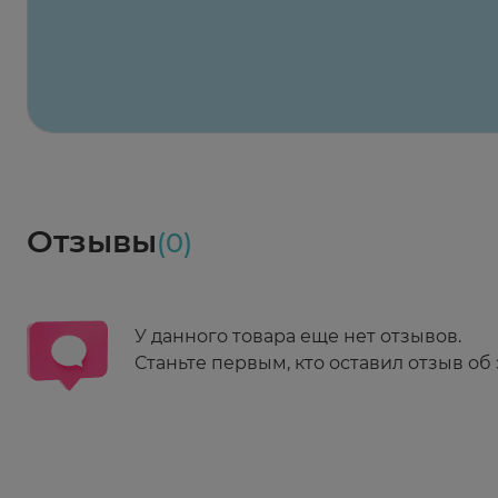
2-й Боткинский пр., 5, корп. 3
Пн-Пт 08:00 - 21:00
Сб,Вс 09:00-21:00
Выберите дату доставки
Весь заказ в наличии
сегодня
Заказать здесь
Доставка
Социалочка
Забрать весь заказ ~ 25 мая
Грузинский пер., 3А
Ежедневно 08:00 - 21:00
Отзывы
(0)
Заказать здесь
У данного товара еще нет отзывов.
Станьте первым, кто оставил отзыв об 