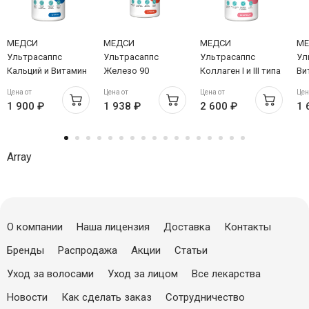
МЕДСИ
МЕДСИ
МЕДСИ
МЕ
Ультрасаппс
Ультрасаппс
Ультрасаппс
Ул
Кальций и Витамин
Железо 90
Коллаген I и III типа
Ви
Д3 90 таблеток
таблеток
90 капсул
та
Цена от
Цена от
Цена от
Цен
1 900 ₽
1 938 ₽
2 600 ₽
1 
Array
О компании
Наша лицензия
Доставка
Контакты
Бренды
Распродажа
Акции
Статьи
Уход за волосами
Уход за лицом
Все лекарства
Новости
Как сделать заказ
Сотрудничество