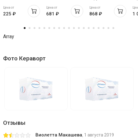
кислотой 40мл
применения 1мг/г
пр
Цена от
Цена от
Цена от
Цен
30г
50
225 ₽
681 ₽
868 ₽
1 
Array
Фото Кераворт
Отзывы
Виолетта Макашева
1 августа 2019
,