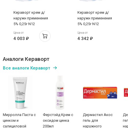
Кераворт крем д/
Кераворт крем д/
наружн применения
наружн применения
5% 0,25г N12
5% 0,25г N12
Цена от
Цена от
4 003 ₽
4 342 ₽
Аналоги Кераворт
Все аналоги Кераворт
Мирролла Паста с
Ферстэйд Крем с
Дермастил Акос
Де
цинком и
оксидом цинка
гель для
ге
салициловой
200мл
наружного
на