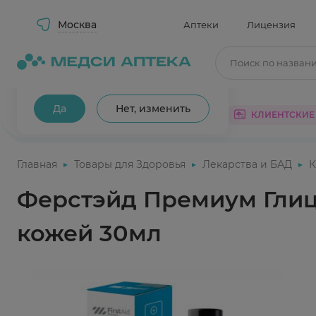
Москва
Аптеки
Лицензия
Поиск по назван
Ваш город Москва?
Да
Нет, изменить
КАТАЛОГ
АКЦИИ
КЛИЕНТСКИЕ
Главная
Товары для Здоровья
Лекарства и БАД
К
Ферстэйд Премиум Глице
кожей 30мл