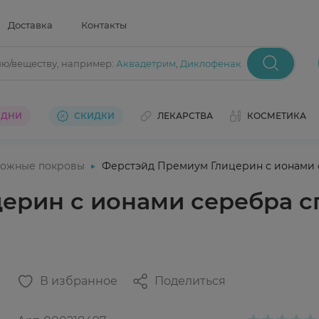
Доставка
Контакты
ию/веществу
, например:
Аквадетрим
,
Диклофенак
 ДНИ
СКИДКИ
ЛЕКАРСТВА
КОСМЕТИКА
ожные покровы
Ферстэйд Премиум Глицерин с ионами с
рин с ионами серебра сп
В избранное
Поделиться