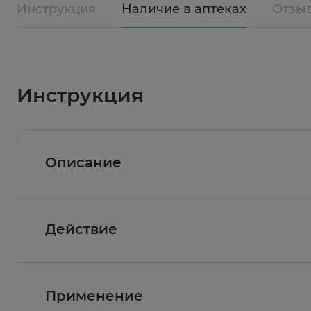
Инструкция
Наличие в аптеках
Отзы
Инструкция
Описание
Действие
Состав
Активные вещества:
Глицерин растительный, 
Фармакологическое действие
Применение
Глицерин, входя в состав спрея, создает н