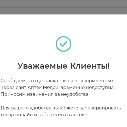
у действию, этот компонент как магнит притягивае
о эффективность этого процесса напрямую зависит
 со своей ролью лучше.
я обладателей чувствительного и склонного к разд
теках
ельный слой дермы. Он укрепляет гидролипидную з
а ( 3-5 нажатий на распылитель) на обрабатываемый
становительные процессы клеток и мягко устраняет
. При необходимости повторить процедуру.
и потертости на коже, убирает шершавость и шелуш
Уважаемые Клиенты!
 цитрата серебра обеспечивают дополнительную защ
РАБОТАЮТ СЕЙЧАС
КРУГЛОСУТОЧНЫЕ
Сообщаем, что доставка заказов, оформленных
через сайт Аптек Медси, временно недоступна.
Приносим извинения за неудобства.
Для вашего удобства вы можете зарезервировать
товар онлайн и забрать его в аптеке.