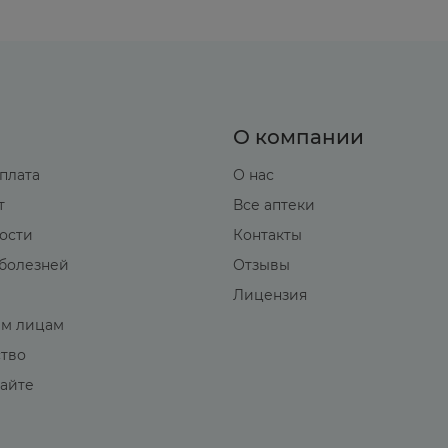
О компании
оплата
О нас
т
Все аптеки
вости
Контакты
болезней
Отзывы
Лицензия
м лицам
ство
сайте