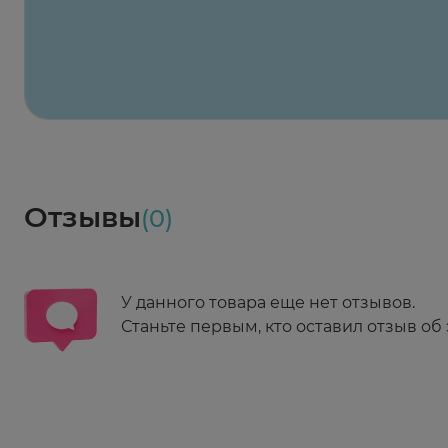
2-й Боткинский пр., 5, корп. 3
Пн-Пт 08:00 - 21:00
Сб,Вс 09:00-21:00
Выберите дату доставки
Весь заказ в наличии
сегодня
Заказать здесь
Доставка
Социалочка
Забрать весь заказ ~ 25 мая
Грузинский пер., 3А
Ежедневно 08:00 - 21:00
Отзывы
(0)
Заказать здесь
У данного товара еще нет отзывов.
Станьте первым, кто оставил отзыв об 