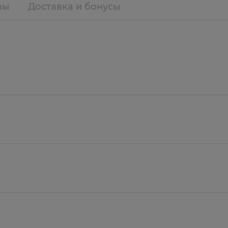
вы
Доставка и бонусы
цитрат серебра, вода очищенная.
а поверхности кожи защитное покрытие, блокирующее