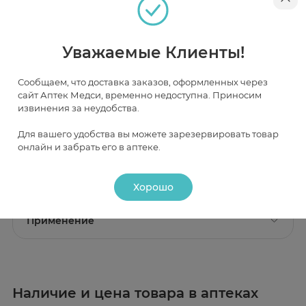
от 90 ₽
от 74 ₽
Уважаемые Клиенты!
Сообщаем, что доставка заказов, оформленных через
сайт Аптек Медси, временно недоступна. Приносим
Инструкция
извинения за неудобства.
Для вашего удобства вы можете зарезервировать товар
Описание
онлайн и забрать его в аптеке.
Действие
Хорошо
Состав
Активные вещества:
Глицерол (глицерин) 85 % - 100 г.
Фармакологическое действие
Применение
Смягчает кожу и слизистые оболочки.
Показание к применению
Сухость кожи и слизистых оболочек.
Противопоказания
Гиперчувствительность.
Наличие и цена товара в аптеках