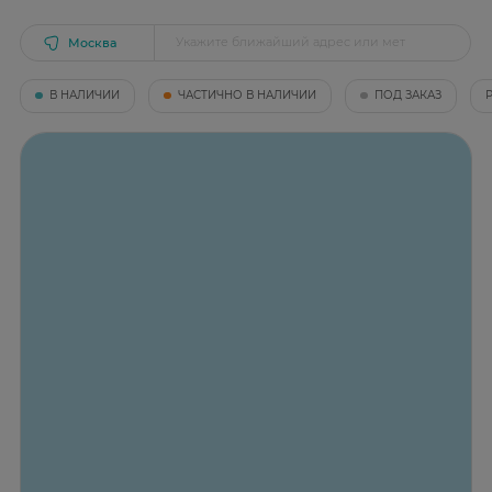
Рекомендации по применению
Наружно, местно. Для смазывания пораженных
Москва
участков кожи и слизистых оболочек.
В НАЛИЧИИ
ЧАСТИЧНО В НАЛИЧИИ
ПОД ЗАКАЗ