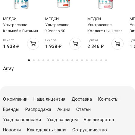
МЕДСИ
МЕДСИ
МЕДСИ
МЕ
Ультрасаппс
Ультрасаппс
Ультрасаппс
Ул
Кальций и Витамин
Железо 90
Коллаген I и III типа
Ви
Д3 90 таблеток
таблеток
90 капсул
та
Цена от
Цена от
Цена от
Цен
1 938 ₽
1 938 ₽
2 346 ₽
1 
Array
О компании
Наша лицензия
Доставка
Контакты
Бренды
Распродажа
Акции
Статьи
Уход за волосами
Уход за лицом
Все лекарства
Новости
Как сделать заказ
Сотрудничество