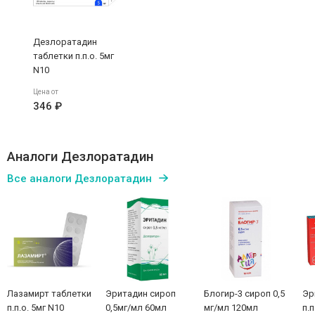
Дезлоратадин
таблетки п.п.о. 5мг
N10
Татхимфармпрепараты
Цена от
346 ₽
Аналоги Дезлоратадин
Все аналоги Дезлоратадин
Лазамирт таблетки
Эритадин сироп
Блогир-3 сироп 0,5
Эр
п.п.о. 5мг N10
0,5мг/мл 60мл
мг/мл 120мл
п.п