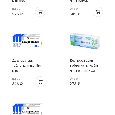
N10 Озон
N10 Биоком
Цена от
Цена от
526 ₽
585 ₽
Дезлоратадин
Дезлоратадин
таблетки п.п.о. 5мг
таблетки п.п.о. 5мг
N10
N10 Реплек/БФЗ
Татхимфармпрепараты
Цена от
Цена от
346 ₽
273 ₽