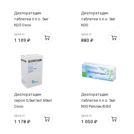
Дезлоратадин
Дезлоратадин
таблетки п.п.о. 5мг
таблетки п.п.о. 5мг
N20 Озон
N30
Татхимфармпрепараты
Цена от
Цена от
1 109 ₽
880 ₽
Дезлоратадин
Дезлоратадин
сироп 0,5мг/мл 60мл
таблетки п.п.о. 5мг
Озон
N30 Реплек/БФЗ
Цена от
Цена от
1 178 ₽
1 050 ₽