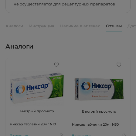
не осуществляется для рецептурных препаратов
Аналоги
Инструкция
Наличие в аптеках
Отзывы
Дос
Аналоги
Быстрый просмотр
Быстрый просмотр
Никсар таблетки 20мг N10
Никсар таблетки 20мг N30
В наличии
В наличии