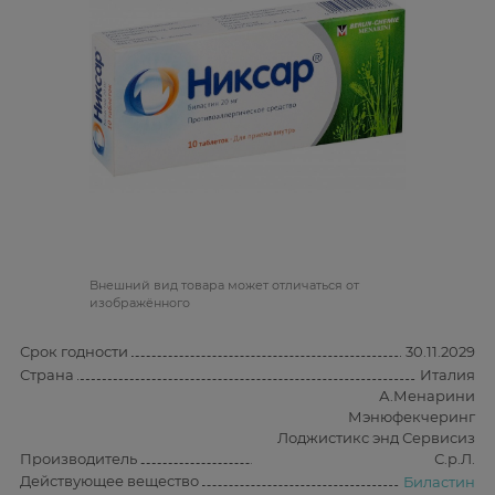
Bнешний вид товара может отличаться от
изображённого
Срок годности
30.11.2029
Страна
Италия
А.Менарини
Мэнюфекчеринг
Лоджистикс энд Сервисиз
Производитель
С.р.Л.
Действующее вещество
Биластин