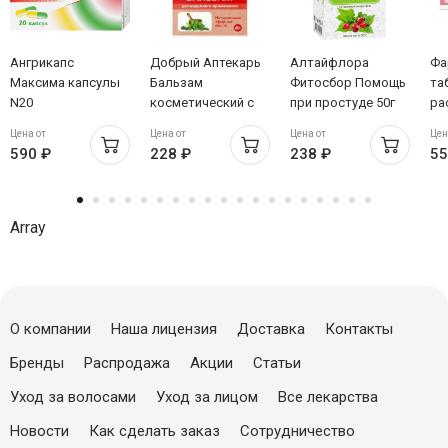
Ангрикапс
Добрый Аптекарь
Алтайфлора
Фа
Максима капсулы
Бальзам
Фитосбор Помощь
та
N20
косметический с
при простуде 50г
ра
натуральными
ма
Цена от
Цена от
Цена от
Цен
эфирными
590 ₽
228 ₽
238 ₽
55
маслами для
наружного
применения 4г
Array
О компании
Наша лицензия
Доставка
Контакты
Бренды
Распродажа
Акции
Статьи
Уход за волосами
Уход за лицом
Все лекарства
Новости
Как сделать заказ
Сотрудничество