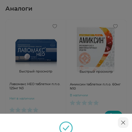
Аналоги
Быстрый просмотр
Быстрый просмотр
Лавомакс НЕО таблетки п.п.о.
Амиксин таблетки п.п.о. 60мг
125мг N3
N10
В наличии
Нет в наличии
от 461 ₽