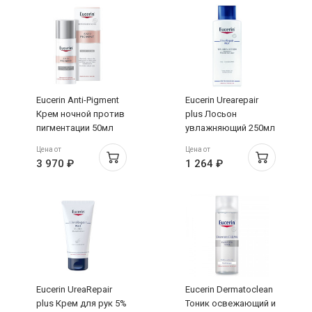
Eucerin Anti-Pigment
Eucerin Urearepair
Крем ночной против
plus Лосьон
пигментации 50мл
увлажняющий 250мл
Цена от
Цена от
3 970 ₽
1 264 ₽
Eucerin UreaRepair
Eucerin Dermatoclean
plus Крем для рук 5%
Тоник освежающий и