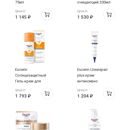
75мл
очищающий 200мл
Цена от
Цена от
1 145 ₽
1 530 ₽
Eucerin
Eucerin Urearepair
Солнцезащитный
plus крем
Гель-крем для
интенсивно
проблемной кожи
восстанавливающий
Цена от
Цена от
лица SPF50+ 50мл
75мл
1 793 ₽
1 204 ₽