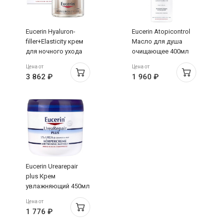
Eucerin Hyaluron-
Eucerin Atopicontrol
filler+Elasticity крем
Масло для душа
для ночного ухода
очищающее 400мл
за кожей 50мл
(63173)
Цена от
Цена от
3 862 ₽
1 960 ₽
Eucerin Urearepair
plus Крем
увлажняющий 450мл
Цена от
1 776 ₽