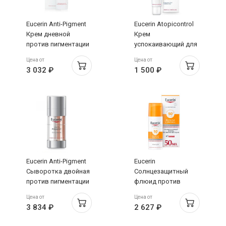
Eucerin Anti-Pigment
Eucerin Atopicontrol
Крем дневной
Крем
против пигментации
успокаивающий для
SPF30+ 50мл
взрослых детей и
Цена от
Цена от
младенцев 40мл
3 032 ₽
1 500 ₽
(63174)
Eucerin Anti-Pigment
Eucerin
Сыворотка двойная
Солнцезащитный
против пигментации
флюид против
30мл
пигментации
Цена от
Цена от
Sensitive Protect
3 834 ₽
2 627 ₽
SPF50+ 50мл