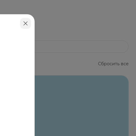
его этапа процедуры очищения.
lucoside, Sodium Citrate, Citric Acid,
Сбросить все