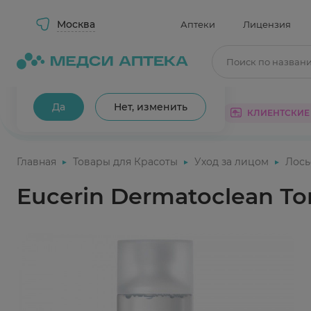
Москва
Аптеки
Лицензия
Поиск по назван
Ваш город Москва?
Да
Нет, изменить
КАТАЛОГ
АКЦИИ
КЛИЕНТСКИЕ
Главная
Товары для Красоты
Уход за лицом
Лось
Eucerin Dermatoclean 