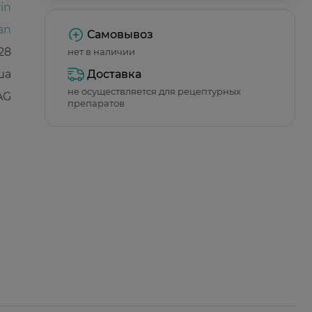
in
an
Самовывоз
28
нет в наличии
ша
Доставка
не осуществляется для рецептурных
AG
препаратов