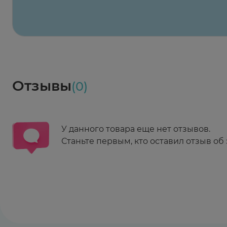
Весь заказ в наличии
сегодня
Заказать здесь
Доставка
Социалочка
Забрать весь заказ ~ 25 мая
Грузинский пер., 3А
Ежедневно 08:00 - 21:00
Отзывы
(0)
Заказать здесь
У данного товара еще нет отзывов.
Станьте первым, кто оставил отзыв об 