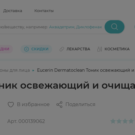
Доставка
Контакты
ию/веществу
, например:
Аквадетрим
,
Диклофенак
 ДНИ
СКИДКИ
ЛЕКАРСТВА
КОСМЕТИКА
оны для лица
Eucerin Dermatoclean Тоник освежающий 
Тоник освежающий и очи
В избранное
Поделиться
Арт.
000139062