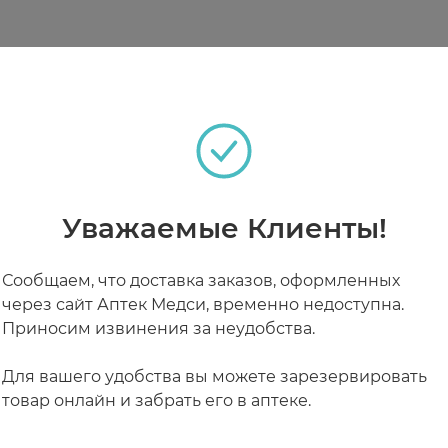
теках
, утром и вечером. Используйте в качестве последн
Glyceryl Glucoside, Glycerin, Sodium Hyaluronate, Decyl G
m Chloride, 1,2-Hexanediol, Phenoxyethanol
РАБОТАЮТ СЕЙЧАС
КРУГЛОСУТОЧНЫЕ
Уважаемые Клиенты!
Сообщаем, что доставка заказов, оформленных
через сайт Аптек Медси, временно недоступна.
Приносим извинения за неудобства.
Для вашего удобства вы можете зарезервировать
товар онлайн и забрать его в аптеке.