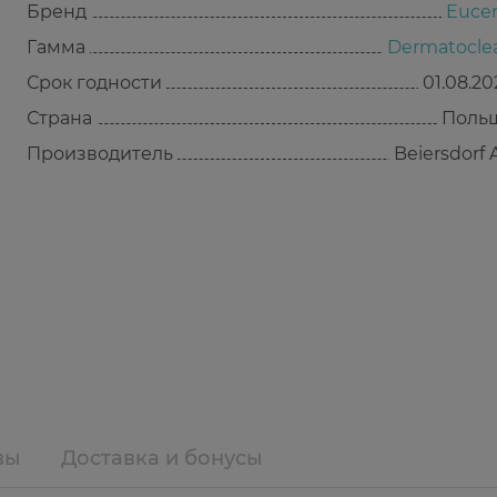
Бренд
Eucer
Гамма
Dermatocle
Срок годности
01.08.20
Страна
Поль
Производитель
Beiersdorf 
вы
Доставка и бонусы