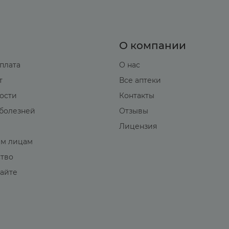
О компании
оплата
О нас
т
Все аптеки
вости
Контакты
болезней
Отзывы
Лицензия
м лицам
ство
сайте