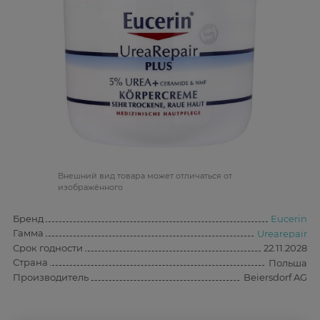
Bнешний вид товара может отличаться от
изображённого
Бренд
Eucerin
Гамма
Urearepair
Срок годности
22.11.2028
Страна
Польша
Производитель
Beiersdorf AG