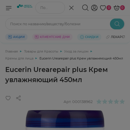
Поиск по названию/веществу
0
0
Поиск по названию/веществу/болезни
АКЦИИ
КЛИЕНТСКИЕ ДНИ
СКИДКИ
ЛЕКАРСТВ
Главная
Товары для Красоты
Уход за лицом
Кремы для лица
Eucerin Urearepair plus Крем увлажняющий 450мл
Eucerin Urearepair plus Крем
увлажняющий 450мл
Арт.
000138962