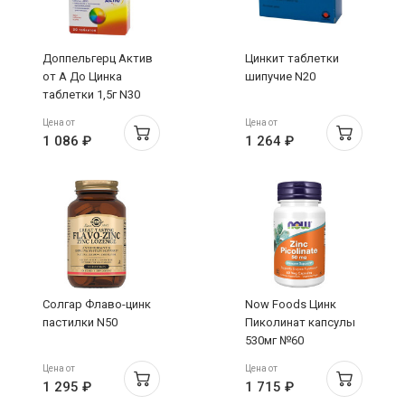
Доппельгерц Актив
Цинкит таблетки
от А До Цинка
шипучие N20
таблетки 1,5г N30
Цена от
Цена от
1 086 ₽
1 264 ₽
Солгар Флаво-цинк
Now Foods Цинк
пастилки N50
Пиколинат капсулы
530мг №60
Цена от
Цена от
1 295 ₽
1 715 ₽