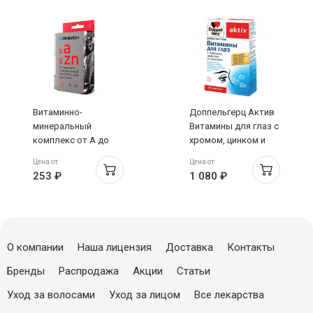
Витаминно-
Доппельгерц Актив
минеральный
Витамины для глаз с
комплекс от А до
хромом, цинком и
цинка таблетки N30
селеном капсулы
Цена от
Цена от
Аквион
№30
253 ₽
1 080 ₽
О компании
Наша лицензия
Доставка
Контакты
Бренды
Распродажа
Акции
Статьи
Уход за волосами
Уход за лицом
Все лекарства