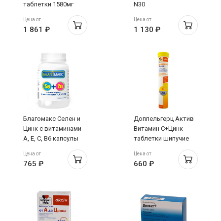
таблетки 1580мг
N30
N100
Цена от
Цена от
1 861 ₽
1 130 ₽
Благомакс Селен и
Доппельгерц Актив
Цинк с витаминами
Витамин С+Цинк
A, E, C, B6 капсулы
таблетки шипучие
0,4Г N90
красн апельс гранат
Цена от
Цена от
6,3Г N15
765 ₽
660 ₽