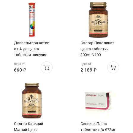
Доппельгерц актив
Солгар Пиколинат
от А до цинка
цинка таблетки
таблетки шипучие
300мг N100
персик-маракуйя
Цена от
Цена от
N15
660 ₽
2 189 ₽
Солгар Кальций
Селцинк Плюс
Магний Цинк
таблетки п/о 672мг