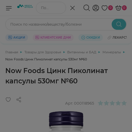
Поиск по названию/веществу
0
0
Поиск по названию/веществу/болезни
АКЦИИ
КЛИЕНТСКИЕ ДНИ
СКИДКИ
ЛЕКАРСТВ
Главная
Товары для Здоровья
Витамины и БАД
Минералы
Now Foods Цинк Пиколинат капсулы 530мг №60
Now Foods Цинк Пиколинат
капсулы 530мг №60
Арт.
000118965