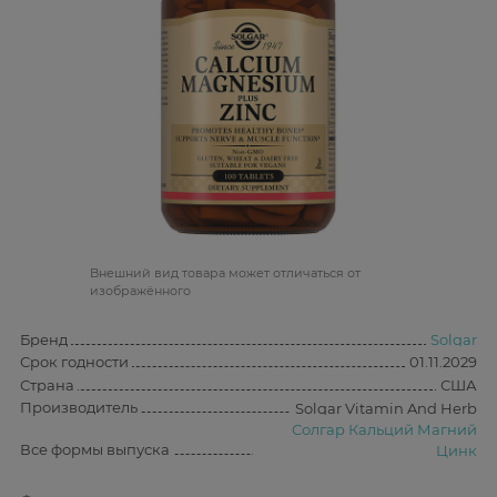
Bнешний вид товара может отличаться от
изображённого
Бренд
Solgar
Срок годности
01.11.2029
Страна
США
Производитель
Solgar Vitamin And Herb
Солгар Кальций Магний
Все формы выпуска
Цинк