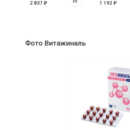
2 837 ₽
1 192 ₽
Фото Витажиналь