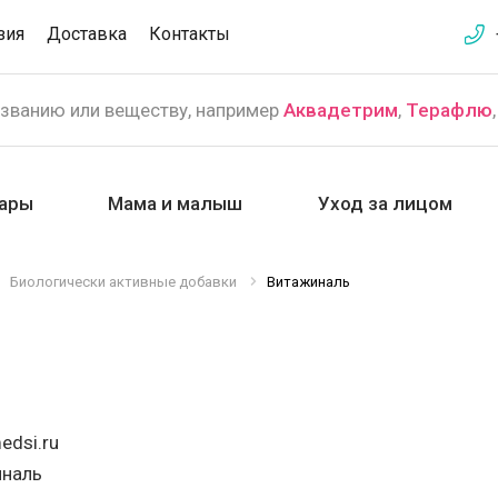
зия
Доставка
Контакты
азванию или веществу, например
Аквадетрим
,
Терафлю
ары
Мама и малыш
Уход за лицом
Биологически активные добавки
Витажиналь
edsi.ru
иналь