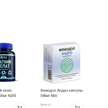
й хелат
Фемодол Андро капсулы
Эвала
00мг N200
540мг N60
Гастр
Цена от
Цена о