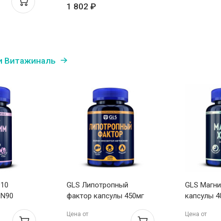
1 802 ₽
и Витажиналь
Q10
GLS Липотропный
GLS Магни
 N90
фактор капсулы 450мг
капсулы 4
N120
Цена от
Цена от