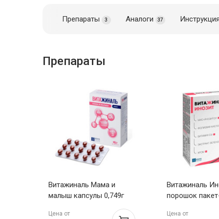
Препараты
Аналоги
Инструкци
3
37
Препараты
Витажиналь Мама и
Витажиналь Ин
малыш капсулы 0,749г
порошок пакет-
N30
N30
Цена от
Цена от