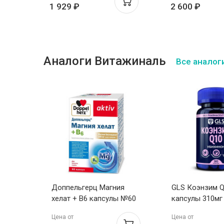
1 929 ₽
2 600 ₽
Аналоги Витажиналь
Все аналог
Доппельгерц Магния
GLS Коэнзим 
0 Озон
хелат + B6 капсулы №60
капсулы 310мг
Цена от
Цена от