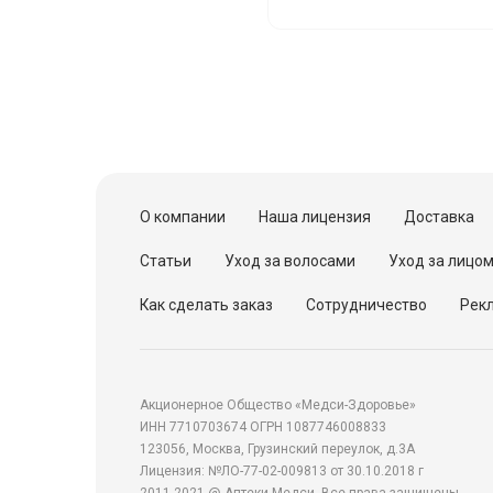
О компании
Наша лицензия
Доставка
Статьи
Уход за волосами
Уход за лицо
Как сделать заказ
Сотрудничество
Рекл
Акционерное Общество «Медси-Здоровье»
ИНН 7710703674 ОГРН 1087746008833
123056, Москва, Грузинский переулок, д.3А
Лицензия: №ЛО-77-02-009813 от 30.10.2018 г