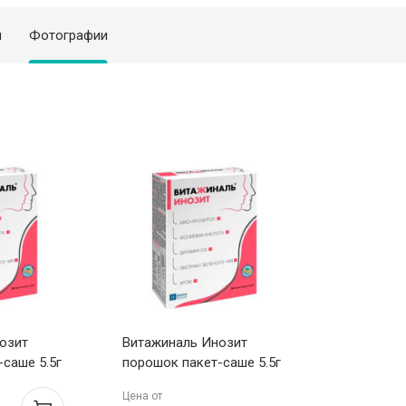
я
Фотографии
озит
Витажиналь Инозит
саше 5.5г
порошок пакет-саше 5.5г
N30
Цена от