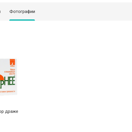
я
Фотографии
ор драже