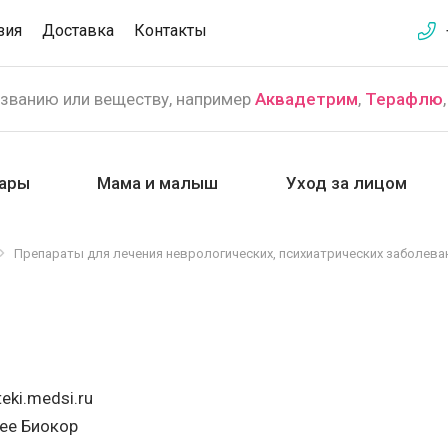
зия
Доставка
Контакты
азванию или веществу, например
Аквадетрим
,
Терафлю
ары
Мама и малыш
Уход за лицом
Препараты для лечения неврологических, психиатрических заболева
eki.medsi.ru
ее Биокор