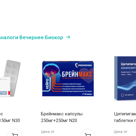
аналоги Вечернее Биокор
бс
Брейнмакс капсулы
Цитипига
.150мг N30
250мг+250мг N20
таблетки п
100мг+100
Цена от
Цена от