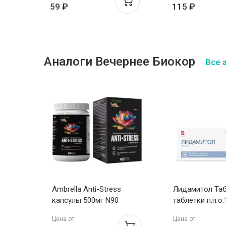
59 ₽
115 ₽
Аналоги Вечернее Биокор
Все 
.о.
Ambrella Anti-Stress
Лидамитол Та
капсулы 500мг N90
таблетки п.п.о
Цена от
Цена от