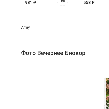
981 ₽
558 ₽
Array
Фото Вечернее Биокор