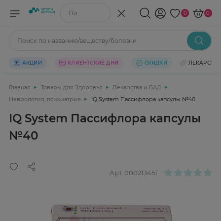
Поиск по названию/веществу
0
0
Поиск по названию/веществу/болезни
АКЦИИ
КЛИЕНТСКИЕ ДНИ
СКИДКИ
ЛЕКАРСТВ
Главная
Товары для Здоровья
Лекарства и БАД
Неврология, психиатрия
IQ System Пассифлора капсулы №40
IQ System Пассифлора капсулы
№40
Арт.
000213451