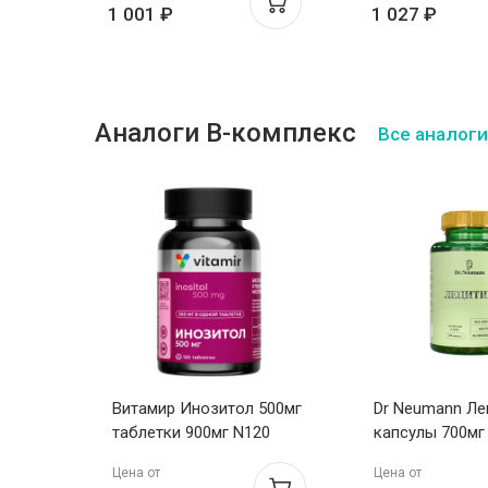
1 001 ₽
1 027 ₽
Аналоги В-комплекс
Все аналоги
оевая
Витамир Инозитол 500мг
Dr Neumann Ле
00мг
таблетки 900мг N120
капсулы 700мг
Цена от
Цена от