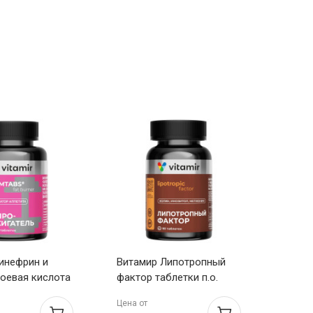
Синефрин и
Витамир Липотропный
Витэр
оевая кислота
фактор таблетки п.о.
женщи
.о. 580мг N60
1440мг N90
1,3г 
Цена от
Цена о