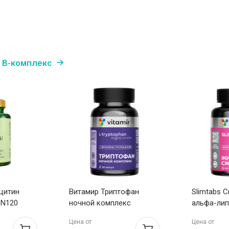
 В-комплекс
цитин
Витамир Триптофан
Slimtabs 
 N120
ночной комплекс
альфа-лип
капсулы 580мг N90
таблетки п
Цена от
Цена от