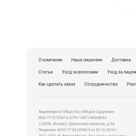
О компании
Наша лицензия
Доставка
Статьи
Уход за волосами
Уход за лицо
Как сделать заказ
Сотрудничество
Рекл
Акционерное Общество «Медси-Здоровье»
ИНН 7710703674 ОГРН 1087746008833
123056, Москва, Грузинский переулок, д.3А
Лицензия: №ЛО-77-02-009813 от 30.10.2018 г