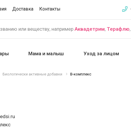
зия
Доставка
Контакты
азванию или веществу, например
Аквадетрим
,
Терафлю
ары
Мама и малыш
Уход за лицом
Биологически активные добавки
В-комплекс
edsi.ru
плекс