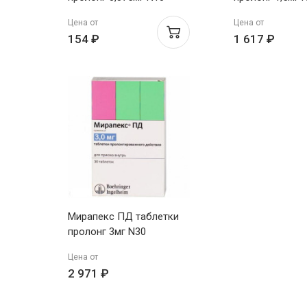
Цена от
Цена от
154 ₽
1 617 ₽
Мирапекс ПД таблетки
пролонг 3мг N30
Цена от
2 971 ₽