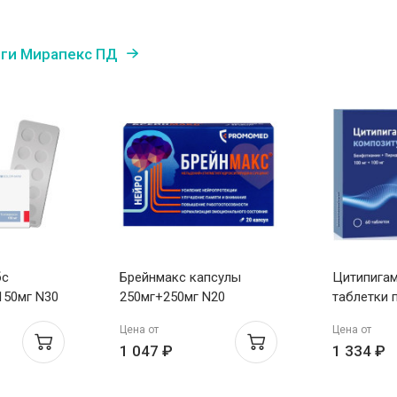
оги Мирапекс ПД
бс
Брейнмакс капсулы
Цитипига
.150мг N30
250мг+250мг N20
таблетки п
100мг+100
Цена от
Цена от
1 047 ₽
1 334 ₽