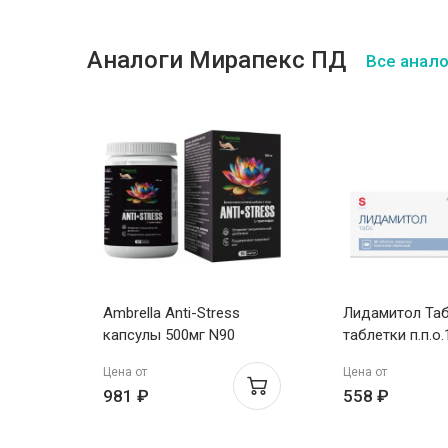
Аналоги Мирапекс ПД
Все анал
ат
Ambrella Anti-Stress
Лидамитол Та
капсулы 500мг N90
таблетки п.п.о
Цена от
Цена от
981 ₽
558 ₽
 4мл
лов-А