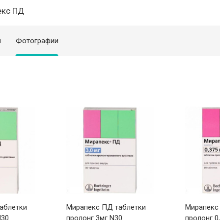
екс ПД
я
Фотографии
аблетки
Мирапекс ПД таблетки
Мирапекс
N30
пролонг 3мг N30
пролонг 0