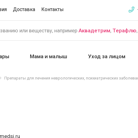
зия
Доставка
Контакты
азванию или веществу, например
Аквадетрим
,
Терафлю
ары
Мама и малыш
Уход за лицом
Препараты для лечения неврологических, психиатрических заболева
medsi.ru