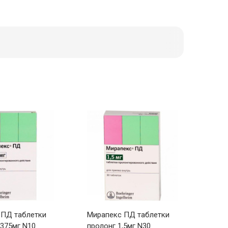
 ПД таблетки
Мирапекс ПД таблетки
,375мг N10
пролонг 1,5мг N30