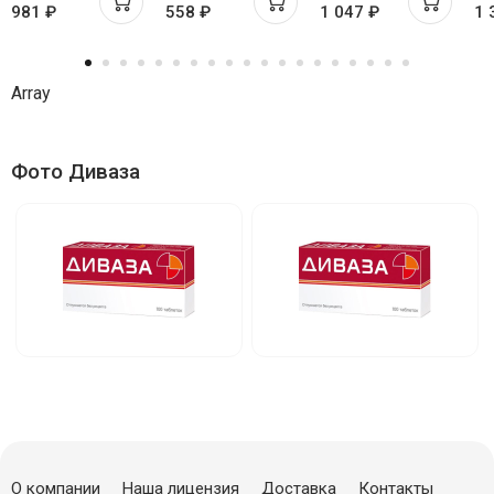
981 ₽
558 ₽
1 047 ₽
1 
Array
Фото Диваза
О компании
Наша лицензия
Доставка
Контакты