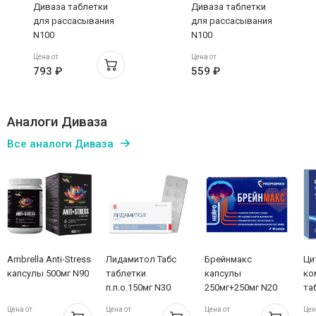
Диваза таблетки
Диваза таблетки
для рассасывания
для рассасывания
N100
N100
Цена от
Цена от
793 ₽
559 ₽
Аналоги Диваза
Все аналоги Диваза
Ambrella Anti-Stress
Лидамитол Табс
Брейнмакс
Ци
капсулы 500мг N90
таблетки
капсулы
ко
п.п.о.150мг N30
250мг+250мг N20
та
10
Цена от
Цена от
Цена от
Цен