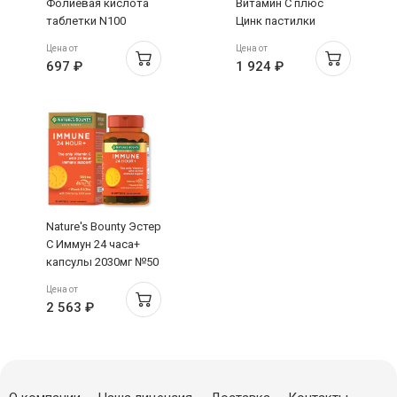
Фолиевая кислота
Витамин С плюс
таблетки N100
Цинк пастилки
жевательные-
Цена от
Цена от
гаммис N60
697 ₽
1 924 ₽
Nature's Bounty Эстер
С Иммун 24 часа+
капсулы 2030мг №50
Цена от
2 563 ₽