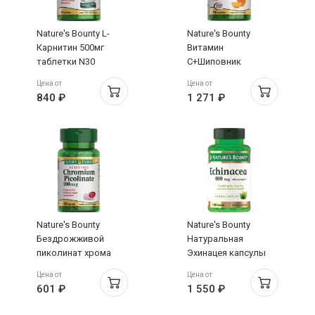
Nature's Bounty L-
Nature's Bounty
Карнитин 500мг
Витамин
таблетки N30
С+Шиповник
таблетки N100
Цена от
Цена от
840 ₽
1 271 ₽
Nature's Bounty
Nature's Bounty
Бездрожживой
Натуральная
пиколинат хрома
Эхинацея капсулы
таблетки N100
N100
Цена от
Цена от
601 ₽
1 550 ₽