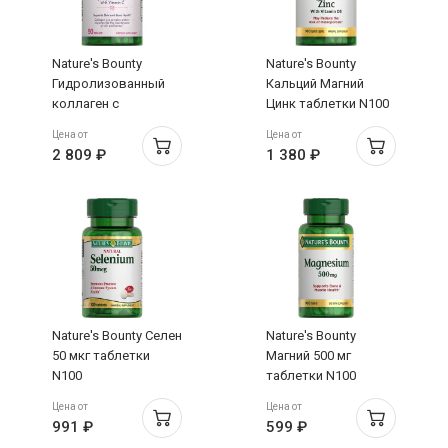
Nature's Bounty
Nature's Bounty
Гидролизованный
Кальций Магний
коллаген с
Цинк таблетки N100
витамином С
Цена от
Цена от
таблетки N90
2 809 ₽
1 380 ₽
Nature's Bounty Селен
Nature's Bounty
50 мкг таблетки
Магний 500 мг
N100
таблетки N100
Цена от
Цена от
991 ₽
599 ₽