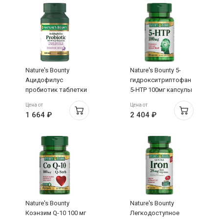
Nature's Bounty
Nature's Bounty 5-
Ацидофилус
гидрокситриптофан
пробиотик таблетки
5-HTP 100мг капсулы
200мг N100
N60
Цена от
Цена от
1 664 ₽
2 404 ₽
Nature's Bounty
Nature's Bounty
Коэнзим Q-10 100 мг
Легкодоступное