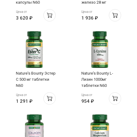
капсулы N60
железо 28 мг
капсулы N90
Цена от
Цена от
3 620 ₽
1 936 ₽
Nature's Bounty Эстер
Nature's Bounty L-
С 500 мг таблетки
Лизин 1000мг
N60
таблетки N60
Цена от
Цена от
1 291 ₽
954 ₽