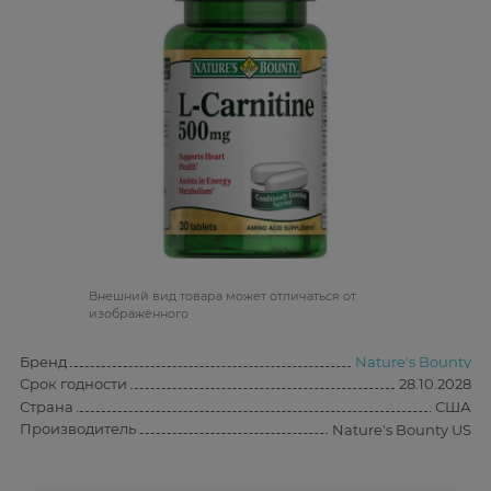
Bнешний вид товара может отличаться от
изображённого
Бренд
Nature's Bounty
Срок годности
28.10.2028
Страна
США
Производитель
Nature's Bounty US