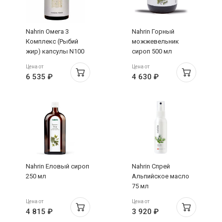
Nahrin Омега 3
Nahrin Горный
Комплекс (Рыбий
можжевельник
жир) капсулы N100
сироп 500 мл
Цена от
Цена от
6 535 ₽
4 630 ₽
Nahrin Еловый сироп
Nahrin Спрей
250 мл
Альпийское масло
75 мл
Цена от
Цена от
4 815 ₽
3 920 ₽