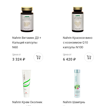
Nahrin Витамин Д3 +
Nahrin Красное вино
Кальций капсулы
с коэнзимом Q10
N60
капсулы N100
Цена от
Цена от
3 324 ₽
6 420 ₽
Nahrin Крем Окопник
Nahrin Шампунь