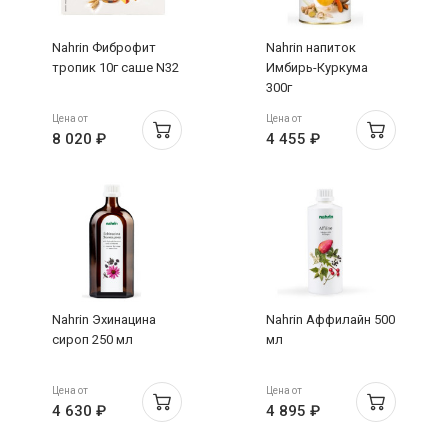
Nahrin Фиброфит
Nahrin напиток
тропик 10г саше N32
Имбирь-Куркума
300г
Цена от
Цена от
8 020 ₽
4 455 ₽
Nahrin Эхинацина
Nahrin Аффилайн 500
сироп 250 мл
мл
Цена от
Цена от
4 630 ₽
4 895 ₽