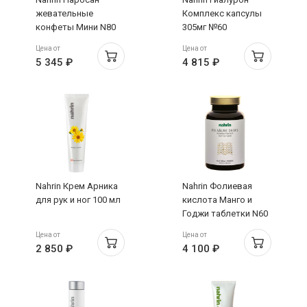
жевательные
Комплекс капсулы
конфеты Мини N80
305мг №60
Цена от
Цена от
5 345 ₽
4 815 ₽
Nahrin Крем Арника
Nahrin Фолиевая
для рук и ног 100 мл
кислота Манго и
Годжи таблетки N60
Цена от
Цена от
2 850 ₽
4 100 ₽