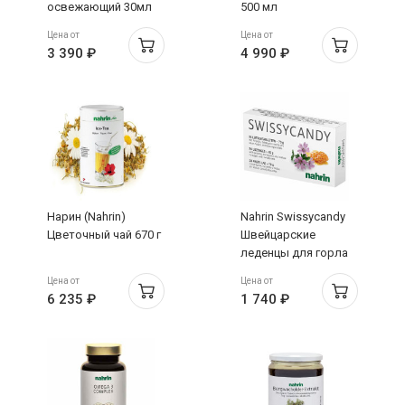
освежающий 30мл
500 мл
Цена от
Цена от
3 390 ₽
4 990 ₽
Нарин (Nahrin)
Nahrin Swissycandy
Цветочный чай 670 г
Швейцарские
леденцы для горла
N24
Цена от
Цена от
6 235 ₽
1 740 ₽