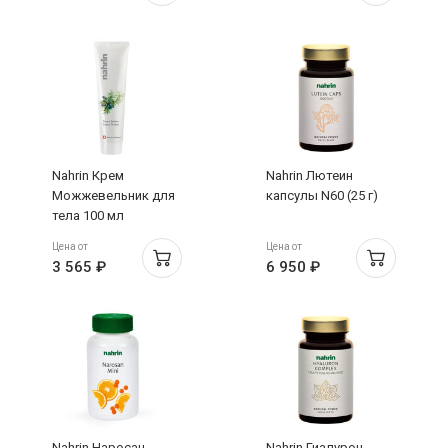
Nahrin Крем
Nahrin Лютеин
Можжевельник для
капсулы N60 (25 г)
тела 100 мл
Цена от
Цена от
3 565 ₽
6 950 ₽
Nahrin Наросан
Nahrin Гиалурон