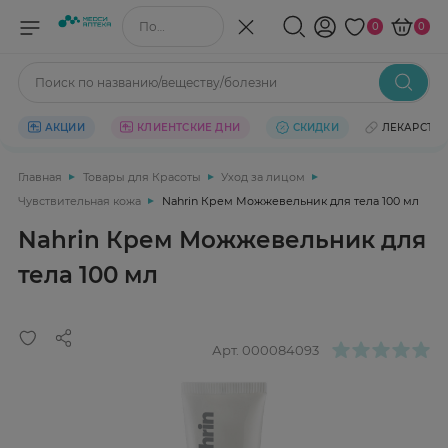
Поиск по названию/веществу
0
0
Поиск по названию/веществу/болезни
АКЦИИ
КЛИЕНТСКИЕ ДНИ
СКИДКИ
ЛЕКАРСТВ
Главная
Товары для Красоты
Уход за лицом
Чувствительная кожа
Nahrin Крем Можжевельник для тела 100 мл
Nahrin Крем Можжевельник для
тела 100 мл
Арт.
000084093