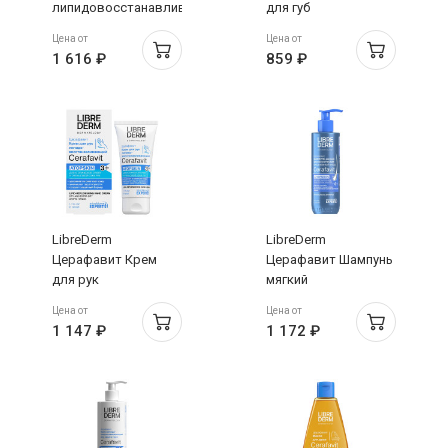
липидовосстанавливающий
для губ
с церамидами и
липидовосстанавливающий
Цена от
Цена от
пребиотиком 0+
с церамидами и
1 616 ₽
859 ₽
200мл
витамином F 12мл
LibreDerm
LibreDerm
Церафавит Крем
Церафавит Шампунь
для рук
мягкий
липидовосстанавливающий
физиологический с
Цена от
Цена от
для очень сухой
церамидами и
1 147 ₽
1 172 ₽
кожи с церамидами
пребиотиком 250мл
и пребиотиком 50мл