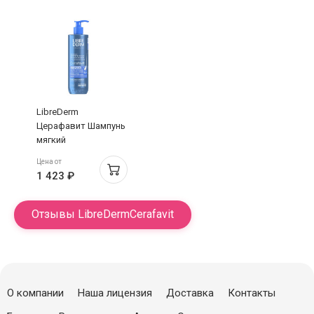
400мл
LibreDerm
Церафавит Шампунь
мягкий
физиологический с
Цена от
церамидами и
1 423 ₽
пребиотиком 400мл
Отзывы LibreDermCerafavit
О компании
Наша лицензия
Доставка
Контакты