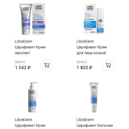
LibreDerm
LibreDerm
Церафавит Крем-
Церафавит Крем
эмолент
для лица ночной
успокаивающий с
питательный
Цена от
Цена от
коллоидной
восстанавливающий
1 542 ₽
1 822 ₽
овсянкой
30мл
церамидами и
пребиотиком 75мл
LibreDerm
LibreDerm
Церафавит Крем
Церафавит Бальзам