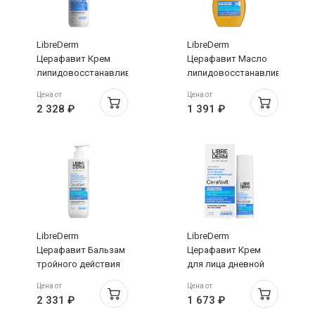
LibreDerm
LibreDerm
Церафавит Крем
Церафавит Масло
липидовосстанавливающий
липидовосстанавливающее
с церамидами и
смягчающее для
Цена от
Цена от
пребиотиком 0+
душа с церамидами
2 328 ₽
1 391 ₽
400мл
и пребиотиком
200мл
LibreDerm
LibreDerm
Церафавит Бальзам
Церафавит Крем
тройного действия
для лица дневной
для лица и тела с
питательный
Цена от
Цена от
церамидами и
восстанавливающий
2 331 ₽
1 673 ₽
пребиотиком 0+
30мл