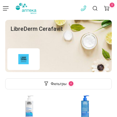
0
LibreDerm Cerafavit
Фильтры