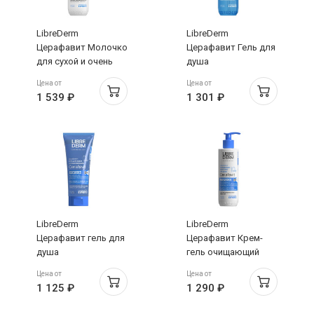
LibreDerm
LibreDerm
Церафавит Молочко
Церафавит Гель для
для сухой и очень
душа
сухой кожи с
успокаивающий с
Цена от
Цена от
церамидами и
церамидами и
1 539 ₽
1 301 ₽
пребиотиком 0+
пребиотиком 0+
400мл
400мл
LibreDerm
LibreDerm
Церафавит гель для
Церафавит Крем-
душа
гель очищающий
успокаивающий с
липидовосстанавливающий
Цена от
Цена от
церамидами и
с церамидами и
1 125 ₽
1 290 ₽
пребиотиком 0+
пребиотиком 0+
200мл туба
250мл