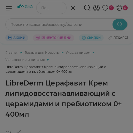
Поиск по названию/веществу
0
0
Поиск по названию/веществу/болезни
АКЦИИ
КЛИЕНТСКИЕ ДНИ
СКИДКИ
ЛЕКАРСТВ
Главная
Товары для Красоты
Уход за лицом
Увлажнение и питание
LibreDerm Церафавит Крем липидовосстанавливающий с
церамидами и пребиотиком 0+ 400мл
LibreDerm Церафавит Крем
липидовосстанавливающий с
церамидами и пребиотиком 0+
400мл