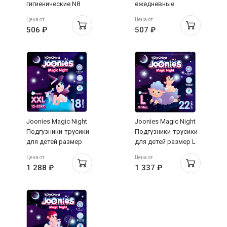
гигиенические N8
ежедневные
гигиенические
Цена от
Цена от
женские N30
506 ₽
507 ₽
Joonies Magic Night
Joonies Magic Night
Подгузники-трусики
Подгузники-трусики
для детей размер
для детей размер L
XXL 15-20кг №18
9-14кг №22
Цена от
Цена от
1 288 ₽
1 337 ₽