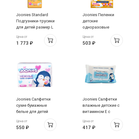
Joonies Standard
Joonies Пеленки
Подгузники-трусики
детские
для детей размер L
одноразовые
9-14кг №42
размер 60х45 №10
Цена от
Цена от
1 773 ₽
503 ₽
Joonies Салфетки
Joonies Салфетки
сухие бумажные
влажные детские c
белые для детей
витамином Е с
N150
клапаном 96шт
Цена от
Цена от
550 ₽
417 ₽