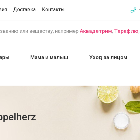
зия
Доставка
Контакты
азванию или веществу, например
Аквадетрим
,
Терафлю
ары
Мама и малыш
Уход за лицом
ppelherz