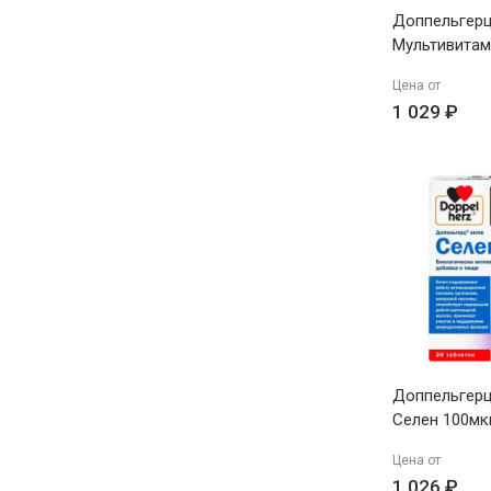
Доппельгерц
Мультивитам
детей шипуч
Цена от
со вкусом ап
1 029 ₽
N14
Доппельгерц
Селен 100мк
761мг N30
Цена от
1 026 ₽