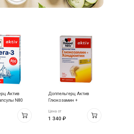
ерц Актив
Доппельгерц Актив
апсулы N80
Глюкозамин +
Хондроитин капсулы
Цена от
1232мг N30
1 340 ₽