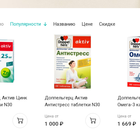
по
Популярности
Названию
Цене
Скидке
 Актив Цинк
Доппельгерц Актив
Доппельг
ки N30
Антистресс таблетки N30
Омега-3 к
Цена от
Цена от
1 000 ₽
1 669 ₽