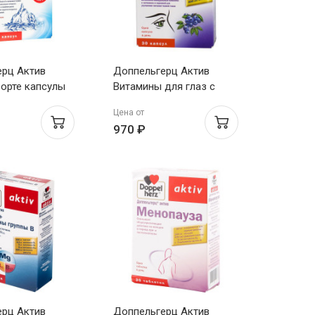
ерц Актив
Доппельгерц Актив
орте капсулы
Витамины для глаз с
лютеином и черникой
Цена от
капсулы 1180мг N30
970 ₽
ерц Актив
Доппельгерц Актив