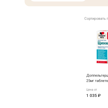
Сортировать 
Доппельгерц
25мг таблет
Цена от
1 035 ₽