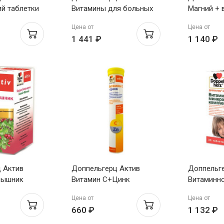
й таблетки
Витамины для больных
Магний + 
он
диабетом таблетки 1,15г
таблетки
Цена от
Цена от
 N15
N60
1 441 ₽
1 140 ₽
 Актив
Доппельгерц Актив
Доппельг
рышник
Витамин С+Цинк
Витаминн
лий капсулы
таблетки шипучие красн
комплекс 
Цена от
Цена от
апельс гранат 6,3Г N15
1765 мг №
660 ₽
1 132 ₽