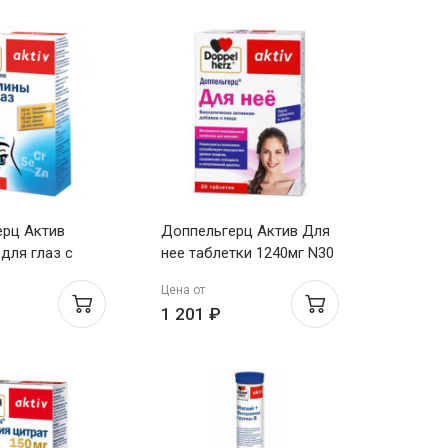
ерц Актив
Доппельгерц Актив Для
для глаз с
нее таблетки 1240мг N30
инком и
Цена от
капсулы №30
1 201 ₽