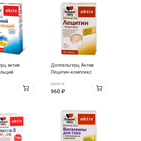
рц актив
Доппельгерц Актив
альций
Лецитин-комплекс
депо 1640мг
капсулы 1Г N30
Цена от
960 ₽