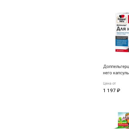
Доппельгерц
него капсул
Цена от
1 197 ₽