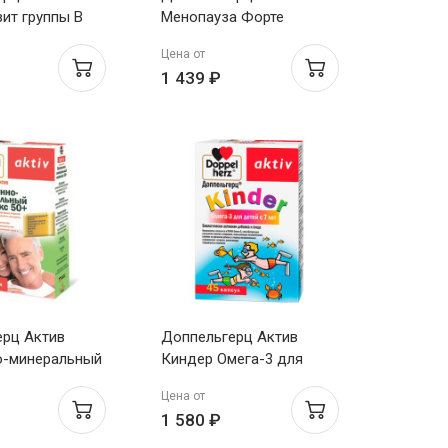
вит группы В
Менопауза Форте
 №30
таблетки N30
Цена от
1 439 ₽
ерц Актив
Доппельгерц Актив
о-минеральный
Киндер Омега-3 для
50+ таблетки
детей с 7 лет капсулы
Цена от
30
N45
1 580 ₽