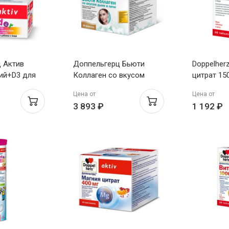
 Актив
Доппельгерц Бьюти
Doppelher
ций+D3 для
Коллаген со вкусом
цитрат 15
 таблетки
дыни и личи 25мл N30
N30
Цена от
Цена от
 со вкусом
флак
3 893 ₽
1 192 ₽
й рябины и
мг N60