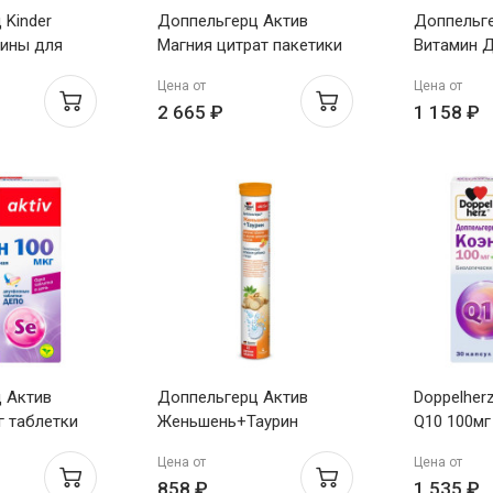
 Kinder
Доппельгерц Актив
Доппельг
ины для
Магния цитрат пакетики
Витамин Д
ие таблетки
по 6г №40
таблетки 
Цена от
Цена от
ельсина 6,8г
2 665 ₽
1 158 ₽
 Актив
Доппельгерц Актив
Doppelherz
г таблетки
Женьшень+Таурин
Q10 100мг
шипучие таблетки 6,5г
группы B 
Цена от
Цена от
цитрусовые фрукты №15
858 ₽
1 535 ₽