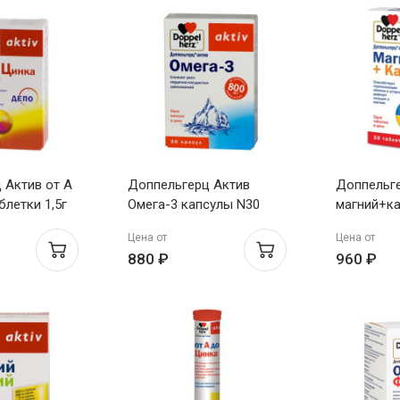
 Актив от А
Доппельгерц Актив
Доппельге
летки 1,5г
Омега-3 капсулы N30
магний+к
таблетки 
Цена от
Цена от
N30
880 ₽
960 ₽