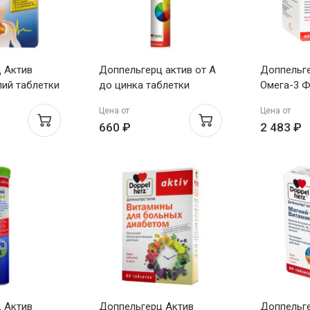
 Актив
Доппельгерц актив от А
Доппельг
лий таблетки
до цинка таблетки
Омега-3 Ф
шипучие персик-
N60
Цена от
Цена от
маракуйя N15
660 ₽
2 483 ₽
 Актив
Доппельгерц Актив
Доппельг