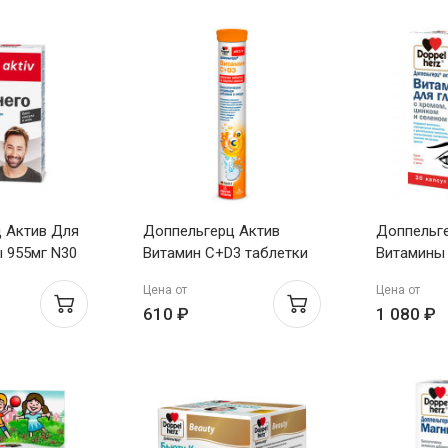
 Актив Для
Доппельгерц Актив
Доппельг
ы 955мг N30
Витамин С+D3 таблетки
Витамины 
шипучие со вкусом
хромом, ц
Цена от
Цена от
лимона 6,3г N15
селеном 
610 ₽
1 080 ₽