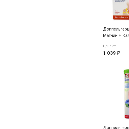
Доппельгерц
Магний + Ка
1640мг N30
Цена от
1 039 ₽
Доппельгерц