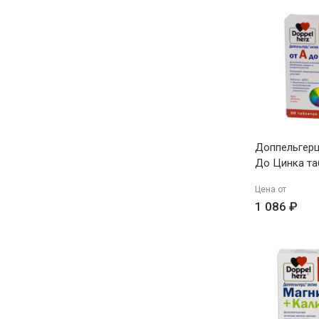
Доппельгерц
До Цинка таб
N30
Цена от
1 086 ₽