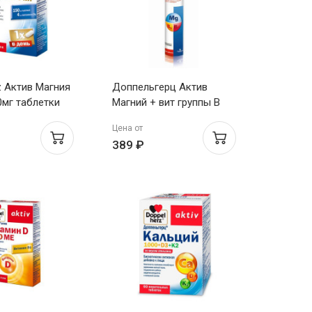
z Актив Магния
Доппельгерц Актив
0мг таблетки
Магний + вит группы В
таблетки шипучие №15
Цена от
389 ₽