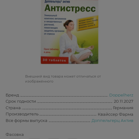
Bнешний вид товара может отличаться от
изображённого
Бренд
Doppelherz
Срок годности
20.11.2027
Страна
Германия
Производитель
Квайссер Фарма
Все формы выпуска
Доппельгерц Актив
Фасовка