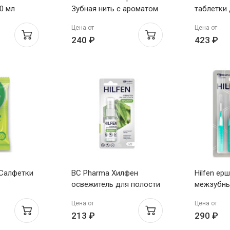
0 мл
Зубная нить с ароматом
таблетки
клубники 50м
зубных п
Цена от
Цена от
ароматом
240 ₽
423 ₽
Салфетки
BC Pharma Хилфен
Hilfen ер
освежитель для полости
межзубн
льные без
рта с эвкалиптом 15мл
цилиндри
Цена от
Цена от
S №5
213 ₽
290 ₽