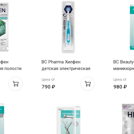
лфен
BC Pharma Хилфен
BC Beauty
ля полости
детская электрическая
маникюрн
h 15мл
зубная щетка 3+ артикул
ножницы, 
Цена от
Цена от
BL2021 голубая
триммер, 
790 ₽
980 ₽