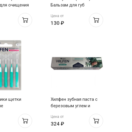
 для очищения
Бальзам для губ
ротезов с
Питательный 4.2г
Цена от
 мяты 30шт
130 ₽
шики щетки
Хилфен зубная паста с
ые
березовым углем и
ческие размер
маслом пихты - Защита и
Цена от
белеск 75мл
324 ₽