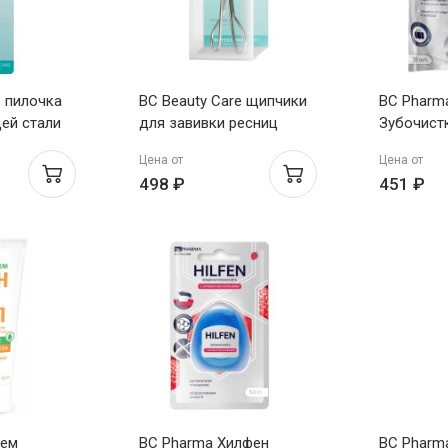
e пилочка
BC Beauty Care щипчики
BC Pharm
ей стали
для завивки ресниц
Зубочист
одноразо
Цена от
Цена от
498 ₽
451 ₽
рем
BC Pharma Хилфен
BC Pharm