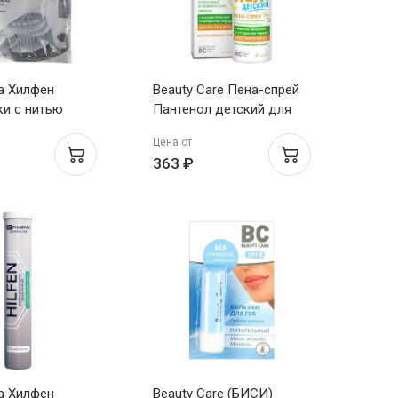
a Хилфен
Beauty Care Пена-спрей
ки с нитью
Пантенол детский для
вые N50
ухода за кожей лица и
Цена от
тела баллон 130 мл
363 ₽
a Хилфен
Beauty Care (БИСИ)