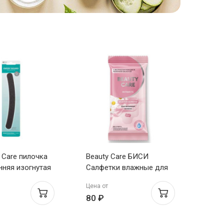
 Care пилочка
Beauty Care БИСИ
нняя изогнутая
Салфетки влажные для
интимной гигиены с
Цена от
экст.ромашки и
80 ₽
молочной кислотой №20