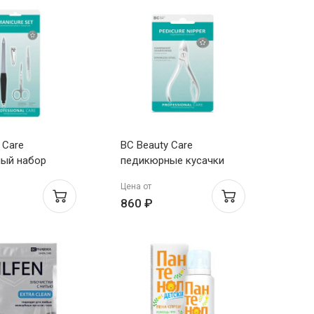
 Care
BC Beauty Care
ый набор
педикюрные кусачки
пинцет, пилка-
Цена от
книпсер
860 ₽