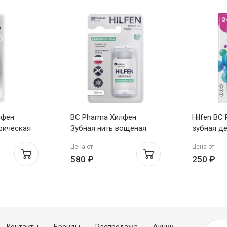
лфен
BC Pharma Хилфен
Hilfen BC
рическая
Зубная нить вощеная
зубная де
3+ артикул
плоская с ароматом
розовая 
Цена от
Цена от
я
мяты 100м
580 ₽
250 ₽