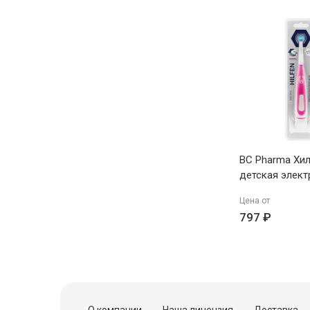
BC Pharma Хи
детская элект
зубная щетка 
Цена от
P2021 розова
797 ₽