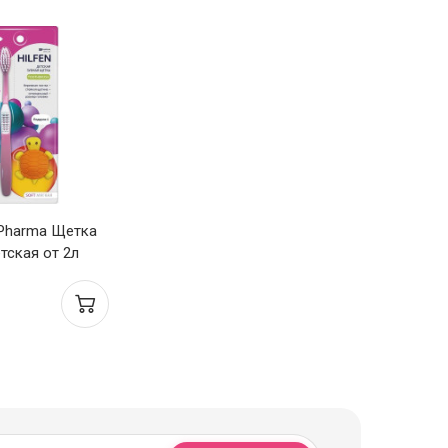
 Pharma Щетка
тская от 2л
мягкая