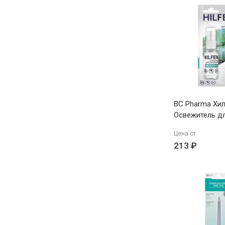
BC Pharma Хи
Освежитель д
рта Extra Fres
Цена от
213 ₽