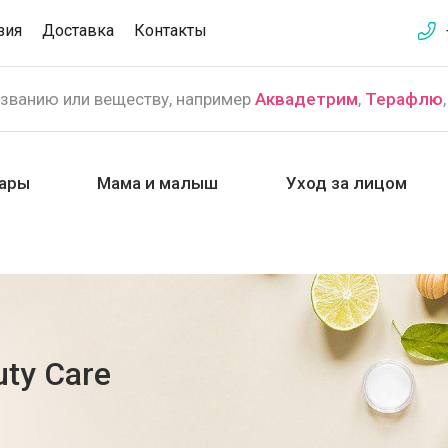
зия
Доставка
Контакты
азванию или веществу, например
Аквадетрим
,
Терафлю
ары
Мама и малыш
Уход за лицом
uty Care