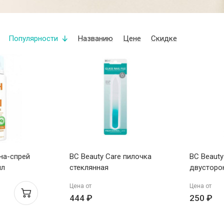
Популярности
Названию
Цене
Скидке
ена-спрей
BC Beauty Care пилочка
BC Beauty
мл
стеклянная
двусторо
Цена от
Цена от
444 ₽
250 ₽