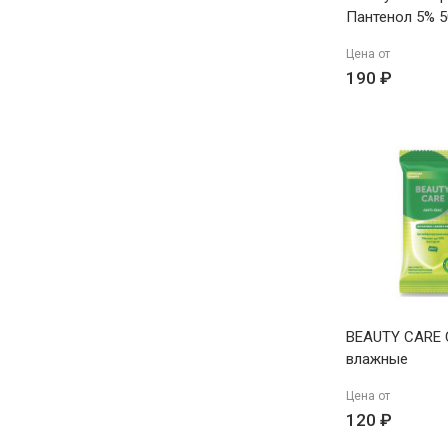
Пантенол 5% 5
Цена от
190 ₽
BEAUTY CARE 
влажные
антибактериа
Цена от
спирта №20
120 ₽