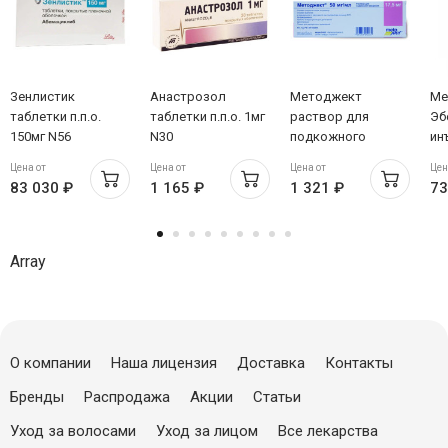
Зенлистик
Анастрозол
Методжект
Ме
таблетки п.п.о.
таблетки п.п.о. 1мг
раствор для
Эб
150мг N56
N30
подкожного
ин
Белмедпрепараты
введения 50мг/мл
5м
Цена от
Цена от
Цена от
Цен
17,5мг 0,35мл N1
83 030 ₽
1 165 ₽
1 321 ₽
73
шприц
Array
О компании
Наша лицензия
Доставка
Контакты
Бренды
Распродажа
Акции
Статьи
Уход за волосами
Уход за лицом
Все лекарства