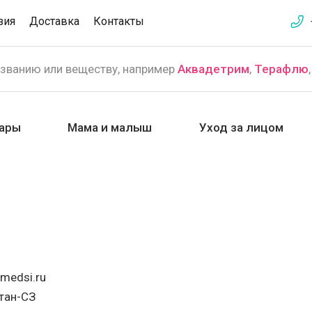
зия
Доставка
Контакты
азванию или веществу, например
Аквадетрим
,
Терафлю
ары
Мама и малыш
Уход за лицом
.medsi.ru
тан-СЗ