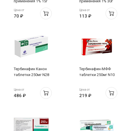
применения 1% 15г
применения 1% 30г
Усолье-Сибирский
Усолье-Сибирский
Цена от
Цена от
70 ₽
113 ₽
Тербинафин Канон
Тербинафин-МФФ
таблетки 250мг N28
таблетки 250мг N10
Цена от
Цена от
486 ₽
219 ₽