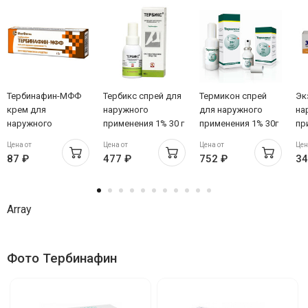
Тербинафин-МФФ
Тербикс спрей для
Термикон спрей
Эк
крем для
наружного
для наружного
на
наружного
применения 1% 30 г
применения 1% 30г
пр
применения 1% 15г
Алтайвитамины
N1
N1
Цена от
Цена от
Цена от
Цен
87 ₽
477 ₽
752 ₽
34
Array
Фото Тербинафин