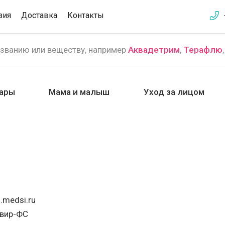
зия
Доставка
Контакты
азванию или веществу, например
Аквадетрим
,
Терафлю
ары
Мама и малыш
Уход за лицом
.medsi.ru
авир-ФС