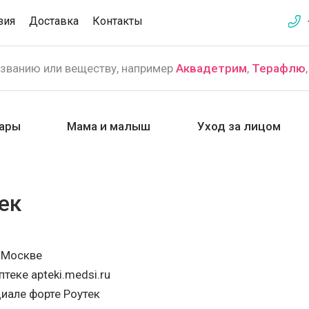
зия
Доставка
Контакты
азванию или веществу, например
Аквадетрим
,
Терафлю
ары
Мама и малыш
Уход за лицом
ек
в Москве
теке apteki.medsi.ru
иале форте Роутек