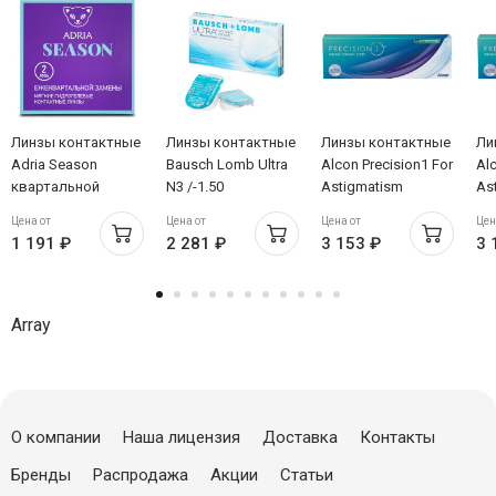
Линзы контактные
Линзы контактные
Линзы контактные
Ли
Adria Season
Bausch Lomb Ultra
Alcon Precision1 For
Alc
квартальной
N3 /-1.50
Astigmatism
As
замены 8,6/14,0
Однодневные
Од
Цена от
Цена от
Цена от
Цен
/-4,50/ N2
/-1,25/180/ 8,5/14,5
/-0
1 191 ₽
2 281 ₽
3 153 ₽
3 
/-5,00/ N30
/-4
Array
О компании
Наша лицензия
Доставка
Контакты
Бренды
Распродажа
Акции
Статьи