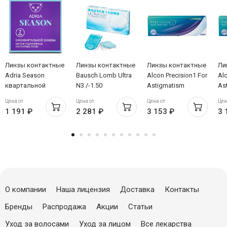
Линзы контактные
Линзы контактные
Линзы контактные
Ли
Adria Season
Bausch Lomb Ultra
Alcon Precision1 For
Alc
квартальной
N3 /-1.50
Astigmatism
As
замены 8,6/14,0
Однодневные
Од
Цена от
Цена от
Цена от
Цен
/-4,50/ N2
/-1,25/180/ 8,5/14,5
/-0
1 191 ₽
2 281 ₽
3 153 ₽
3 
/-5,00/ N30
/-4
О компании
Наша лицензия
Доставка
Контакты
Бренды
Распродажа
Акции
Статьи
Уход за волосами
Уход за лицом
Все лекарства