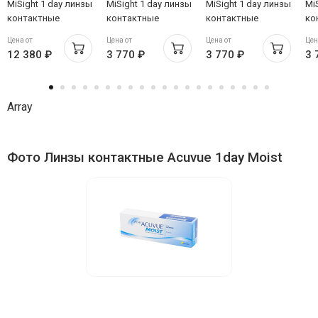
MiSight 1 day линзы
MiSight 1 day линзы
MiSight 1 day линзы
Mi
контактные
контактные
контактные
ко
однодневные №90
однодневные №30
однодневные №30
од
Цена от
Цена от
Цена от
Цен
sph -7.00
sph -8.50
sph -7.50
sph
12 380 ₽
3 770 ₽
3 770 ₽
3 
Array
Фото Линзы контактные Acuvue 1day Moist