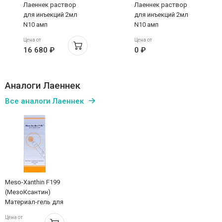
Лаеннек раствор
Лаеннек раствор
для инъекций 2мл
для инъекций 2мл
N10 амп
N10 амп
Цена от
Цена от
16 680 ₽
0 ₽
Аналоги Лаеннек
Все аналоги Лаеннек
Meso-Xanthin F199
(МезоКсантин)
Материал-гель для
интрадермального
Цена от
введения 1,5 мл