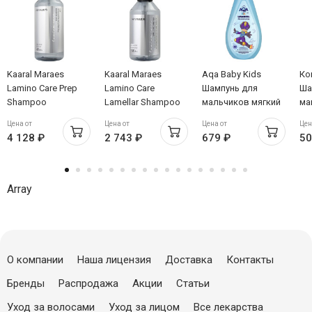
Kaaral Maraes
Kaaral Maraes
Aqa Baby Kids
Ко
Lamino Care Prep
Lamino Care
Шампунь для
Ша
Shampoo
Lamellar Shampoo
мальчиков мягкий
ма
Подготовительный
Ламеллярный
уход 250мл
пя
Цена от
Цена от
Цена от
Цен
хелатирующий
шампунь после
ро
4 128 ₽
2 743 ₽
679 ₽
50
шампунь 1000мл
процедуры
че
ламинирования
250мл
Array
О компании
Наша лицензия
Доставка
Контакты
Бренды
Распродажа
Акции
Статьи
Уход за волосами
Уход за лицом
Все лекарства