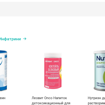
 Инфатрини
еин
Леовит Onco Напиток
Нутриэн д
детоксикационный для
раствори