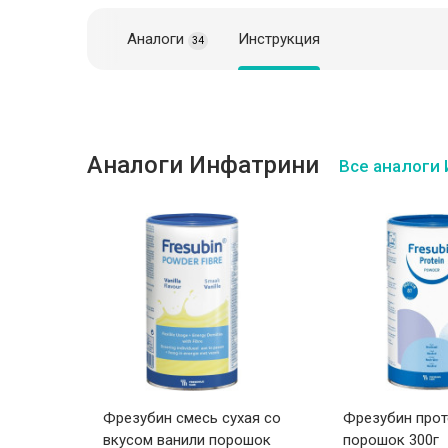
Аналоги
Инструкция
34
Аналоги Инфатрини
Все аналоги
плюс
Фрезубин смесь сухая со
Фрезубин прот
вкусом ванили порошок
порошок 300г