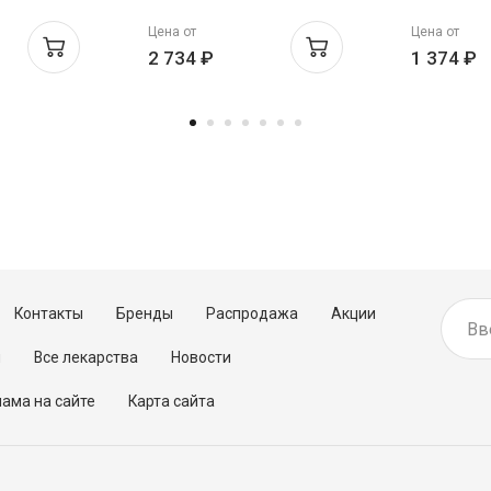
онкологических больных
загустите
Цена от
Цена от
с нейтральным вкусом
напитков 
2 734 ₽
1 374 ₽
400г
Контакты
Бренды
Распродажа
Акции
м
Все лекарства
Новости
ама на сайте
Карта сайта