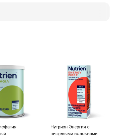
исфагия
Нутриэн Энергия с
Нутри
мый
пищевыми волокнами
пище