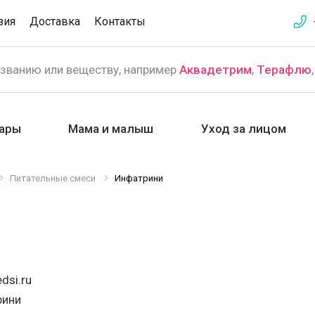
зия
Доставка
Контакты
азванию или веществу, например
Аквадетрим
,
Терафлю
ары
Мама и малыш
Уход за лицом
Питательные смеси
Инфатрини
dsi.ru
рини