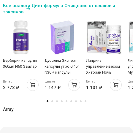
Все аналоги Диет формула Очищение от шлаков и
токсинов
Берберин капсулы
Дуослим Эксперт
Липрина
Ли
360мл N60 Эвалар
капсулы утро 0,45г
управление весом
уп
N30 + капсулы
Хитозан Ночь
Му
вечер 0,3г N30
капсулы 367мг N60
Хи
Цена от
Цена от
Цена от
Цен
38
2 773 ₽
1 147 ₽
1 131 ₽
1 
Array