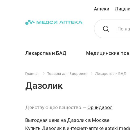
Аптеки
Лицен
По н
Лекарства и БАД
Медицинские тов
Главная
Товары для Здоровья
Лекарства и БАД
Дазолик
Действующее вещество
—
Орнидазол
Выгодная цена на Дазолик в Москве
Купить Дазолик в интернет-аптеке apteki.meds