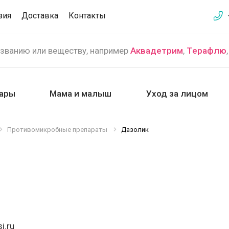
зия
Доставка
Контакты
азванию или веществу, например
Аквадетрим
,
Терафлю
ары
Мама и малыш
Уход за лицом
Противомикробные препараты
Дазолик
i.ru