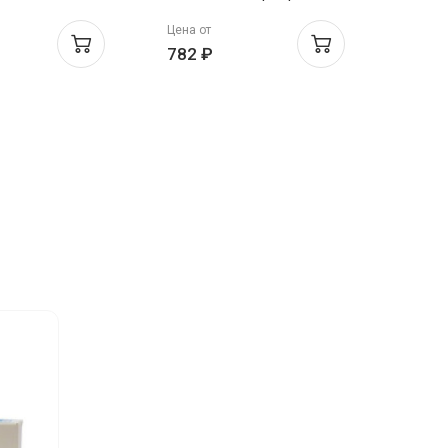
Цена от
Цена о
782 ₽
561 