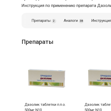
Инструкция по применению препарата Дазол
Препараты
Аналоги
Инструкци
2
38
Препараты
Дазолик таблетки п.п.о.
Дазолик таблет
500мг N10
500мг N10