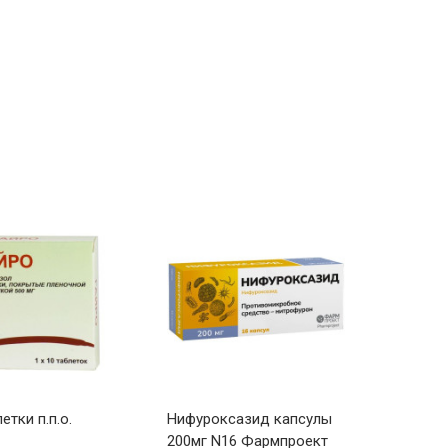
етки п.п.о.
Нифуроксазид капсулы
Нифу
200мг N16 Фармпроект
200мг