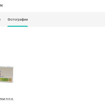
ик
я
Фотографии
ки п.п.о.