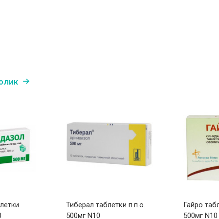
олик
летки
Тиберал таблетки п.п.о.
Гайро табл
0
500мг N10
500мг N10