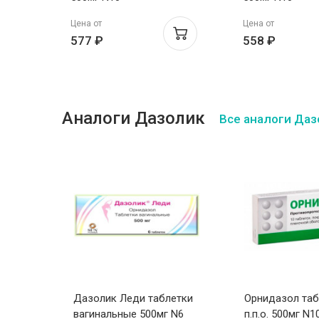
Цена от
Цена от
577 ₽
558 ₽
Аналоги Дазолик
Все аналоги Даз
для
Дазолик Леди таблетки
Орнидазол таб
вагинальные 500мг N6
п.п.о. 500мг N1