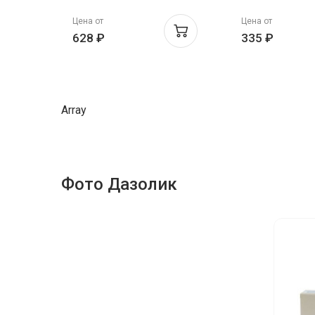
ия
Березовский 
Цена от
Цена от
628 ₽
335 ₽
Array
Фото Дазолик