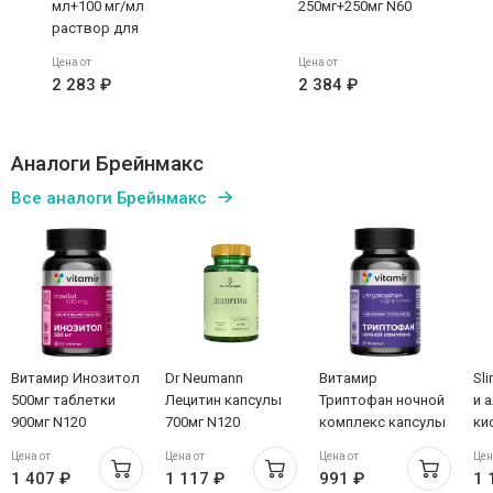
мл+100 мг/мл
250мг+250мг N60
раствор для
внутривенного
Цена от
Цена от
внутримышечного
2 283 ₽
2 384 ₽
введения 2,5мл
ампулы N10
Аналоги Брейнмакс
Все аналоги Брейнмакс
Витамир Инозитол
Dr Neumann
Витамир
Sl
500мг таблетки
Лецитин капсулы
Триптофан ночной
и 
900мг N120
700мг N120
комплекс капсулы
ки
580мг N90
п.
Цена от
Цена от
Цена от
Цен
1 407 ₽
1 117 ₽
991 ₽
1 