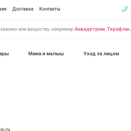
зия
Доставка
Контакты
азванию или веществу, например
Аквадетрим
,
Терафлю
ары
Мама и малыш
Уход за лицом
si.ru