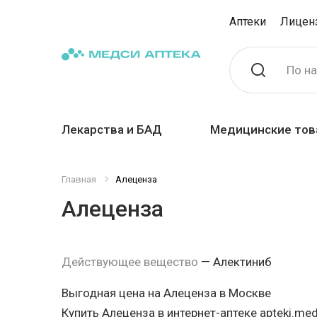
Аптеки
Лицен
По н
Лекарства и БАД
Медицинские тов
Главная
Алеценза
Алеценза
Действующее вещество
—
Алектиниб
Выгодная цена на Алеценза в Москве
Купить Алеценза в интернет-аптеке apteki.med