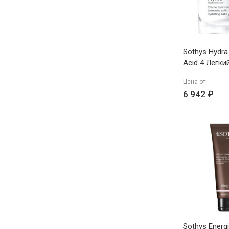
Sothys Hydra
Acid 4 Легки
увлажняющи
Цена от
омолаживаю
6 942 ₽
50мл
Sothys Energi