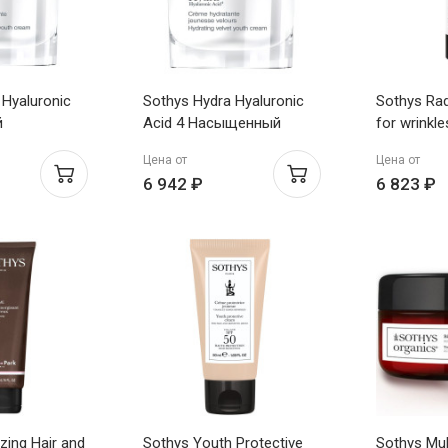
 Hyaluronic
Sothys Hydra Hyaluronic
Sothys Ra
й
Acid 4 Насыщенный
for wrinkle
й
увлажняющий
puffiness 
Цена от
Цена от
щий крем
омолаживающий крем
омолажив
6 942 ₽
6 823 ₽
50мл
для кожи 
15мл
zing Hair and
Sothys Youth Protective
Sothys Mul