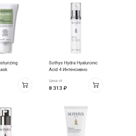
sturizing
Sothys Hydra Hyaluronic
mask
Acid 4 Интенсивно
щая маска,
увлажняющая
Цена от
я сияние 50мл
сыворотка 50мл
8 313 ₽