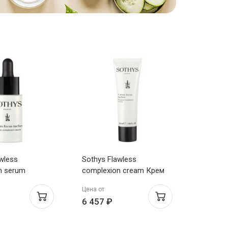
wless
Sothys Flawless
n serum
complexion cream Крем
а для
улучшающий цвет лица
Цена от
ого цвета лица
50мл
6 457 ₽