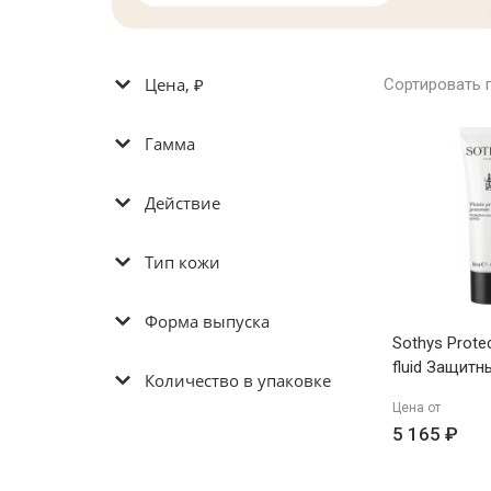
Цена, ₽
Сортировать 
Гамма
Действие
Тип кожи
Форма выпуска
Sothys Protec
fluid Защитн
Количество в упаковке
омолажива
Цена от
SPF50 50мл
5 165 ₽