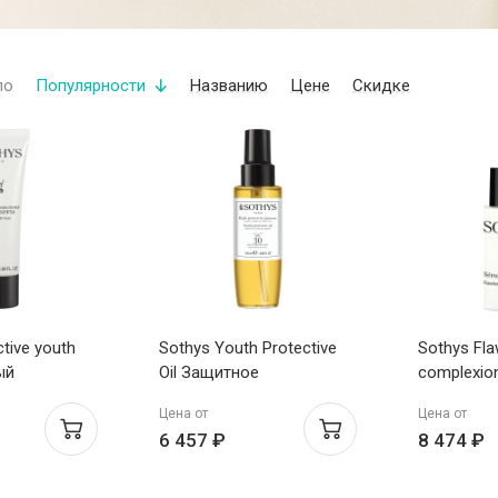
по
Популярности
Названию
Цене
Скидке
tive youth
Sothys Youth Protective
Sothys Fla
ый
Oil Защитное
complexio
ющий флюид
омолаживающее масло
Сыворотк
Цена от
Цена от
SPF30 для лица, тела и
безупречн
6 457 ₽
8 474 ₽
волос 100мл
30мл