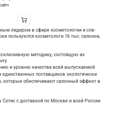
 balm
нкциональный
 бальзам для
и 75г
нным лидером в сфере косметологии и спа-
ки пользуются косметологи 16 тыс. салонов,
эксклюзивную методику, состоящую из
нту.
ению и уровню качества всей выпускаемой
 из единственных поставщиков экологически
лы, которые обеспечивают салонный эффект в
 Сотис с доставкой по Москве и всей России