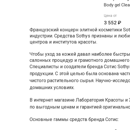
Body gel Clea
Энергонас
Цена от
гель-шампунь
3 552 ₽
волос 200мл
Французский концерн элитной косметики Sot
индустрии. Средства Sothys признаны и люби
центров и институтов красоты.
Чтобы уход за кожей давал наиболее быстры
салонных процедур и грамотного домашнего 
Специалисты и создатели бренда Сотис Soth
продукции. С этой целью была основана част
чистого растительного сырья. Научно-иссле
домашних условиях.
В интернет магазине Лаборатория Красоты и
по выгодным ценам и гарантией оригинально
Основные гаммы средств бренда Сотис: