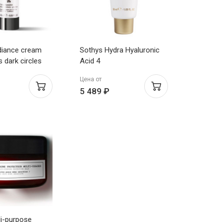
diance cream
Sothys Hydra Hyaluronic
s dark circles
Acid 4
Легкий
Ультраувлажняющая
Цена от
ающий крем
омолаживающая маска
5 489 ₽
вокруг глаз
50мл
i-purpose