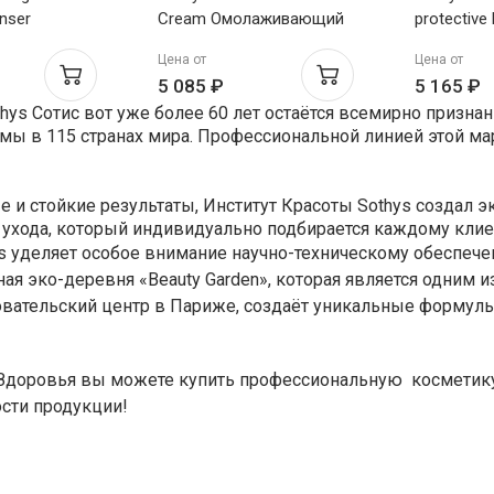
nser
Cream Омолаживающий
protective
ыщающий
защитный крем SPF50
Мультифу
Цена от
Цена от
 для тела и
для лица и
защитный
5 085 ₽
5 165 ₽
чувствительных зон 50мл
всей семь
hys Сотис вот уже более 60 лет остаётся всемирно призна
мы в 115 странах мира. Профессиональной линией этой мар
е и стойкие результаты, Институт Красоты Sothys создал 
ухода, который индивидуально подбирается каждому клие
ys уделяет особое внимание научно-техническому обеспеч
ная эко-деревня «Beauty Garden», которая является одним
довательский центр в Париже, создаёт уникальные форму
 Здоровья вы можете купить профессиональную косметику
сти продукции!