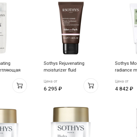
nating
Sothys Rejuvenating
Sothys Moi
ветляющая
moisturizer fluid
radiance 
0мл
Увлажняющий
Увлажняю
Цена от
Цена от
омолаживающий флюид
придающа
6 295 ₽
4 842 ₽
50мл