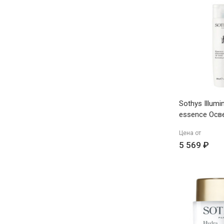
Sothys Illumi
essence Ос
эссенция 20
Цена от
5 569 ₽