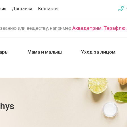
зия
Доставка
Контакты
азванию или веществу, например
Аквадетрим
,
Терафлю
ары
Мама и малыш
Уход за лицом
thys